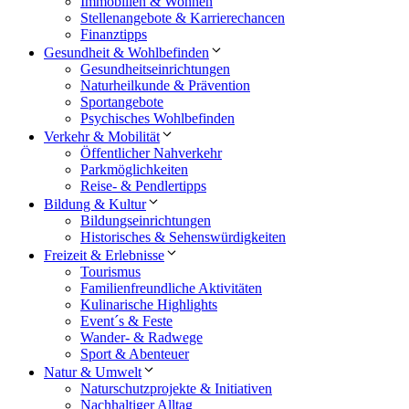
Immobilien & Wohnen
Stellenangebote & Karrierechancen
Finanztipps
Gesundheit & Wohlbefinden
Gesundheitseinrichtungen
Naturheilkunde & Prävention
Sportangebote
Psychisches Wohlbefinden
Verkehr & Mobilität
Öffentlicher Nahverkehr
Parkmöglichkeiten
Reise- & Pendlertipps
Bildung & Kultur
Bildungseinrichtungen
Historisches & Sehenswürdigkeiten
Freizeit & Erlebnisse
Tourismus
Familienfreundliche Aktivitäten
Kulinarische Highlights
Event´s & Feste
Wander- & Radwege
Sport & Abenteuer
Natur & Umwelt
Naturschutzprojekte & Initiativen
Nachhaltiger Alltag