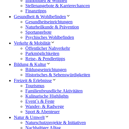
Immobilien & Wohnen
Stellenangebote & Karrierechancen
Finanztipps
Gesundheit & Wohlbefinden
Gesundheitseinrichtungen
Naturheilkunde & Prävention
Sportangebote
Psychisches Wohlbefinden
Verkehr & Mobilität
Öffentlicher Nahverkehr
Parkmöglichkeiten
Reise- & Pendlertipps
Bildung & Kultur
Bildungseinrichtungen
Historisches & Sehenswürdigkeiten
Freizeit & Erlebnisse
Tourismus
Familienfreundliche Aktivitäten
Kulinarische Highlights
Event´s & Feste
Wander- & Radwege
Sport & Abenteuer
Natur & Umwelt
Naturschutzprojekte & Initiativen
Nachhaltiger Alltag