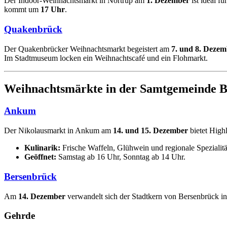
Der Indoor-Weihnachtsmarkt in Nortrup am
1. Dezember
ist ideal f
kommt um
17 Uhr
.
Quakenbrück
Der Quakenbrücker Weihnachtsmarkt begeistert am
7. und 8. Dezem
Im Stadtmuseum locken ein Weihnachtscafé und ein Flohmarkt.
Weihnachtsmärkte in der Samtgemeinde 
Ankum
Der Nikolausmarkt in Ankum am
14. und 15. Dezember
bietet High
Kulinarik:
Frische Waffeln, Glühwein und regionale Spezialitä
Geöffnet:
Samstag ab 16 Uhr, Sonntag ab 14 Uhr.
Bersenbrück
Am
14. Dezember
verwandelt sich der Stadtkern von Bersenbrück in
Gehrde