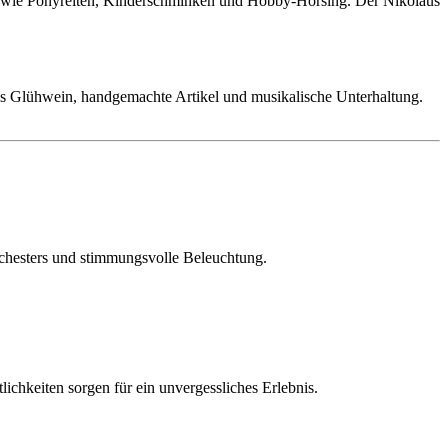
en wie Ponyreiten, Kinderschminken und Hobby-Horsing. Der Nikolaus
es Glühwein, handgemachte Artikel und musikalische Unterhaltung.
rchesters und stimmungsvolle Beleuchtung.
chkeiten sorgen für ein unvergessliches Erlebnis.