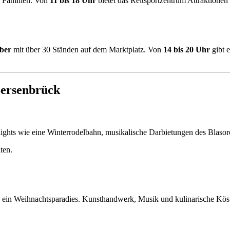
ür Familien. Von
11 bis 18 Uhr
bietet das Reitsportzentrum Attraktion
ber
mit über 30 Ständen auf dem Marktplatz. Von
14 bis 20 Uhr
gibt 
Bersenbrück
lights wie eine Winterrodelbahn, musikalische Darbietungen des Blaso
ten.
 ein Weihnachtsparadies. Kunsthandwerk, Musik und kulinarische Köstli