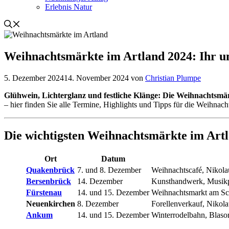
Erlebnis Natur
Weihnachtsmärkte im Artland 2024: Ihr u
5. Dezember 2024
14. November 2024
von
Christian Plumpe
Glühwein, Lichterglanz und festliche Klänge: Die Weihnachtsmä
– hier finden Sie alle Termine, Highlights und Tipps für die Weihnacht
Die wichtigsten Weihnachtsmärkte im Art
Ort
Datum
Quakenbrück
7. und 8. Dezember
Weihnachtscafé, Nikolau
Bersenbrück
14. Dezember
Kunsthandwerk, Musikpr
Fürstenau
14. und 15. Dezember
Weihnachtsmarkt am Sc
Neuenkirchen
8. Dezember
Forellenverkauf, Nikol
Ankum
14. und 15. Dezember
Winterrodelbahn, Blaso