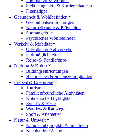
Immobilien & Wohnen
Stellenangebote & Karrierechancen
Finanztipps
Gesundheit & Wohlbefinden
Gesundheitseinrichtungen
Naturheilkunde & Prävention
Sportangebote
Psychisches Wohlbefinden
Verkehr & Mobilität
Öffentlicher Nahverkehr
Parkmöglichkeiten
Reise- & Pendlertipps
Bildung & Kultur
Bildungseinrichtungen
Historisches & Sehenswürdigkeiten
Freizeit & Erlebnisse
Tourismus
Familienfreundliche Aktivitäten
Kulinarische Highlights
Event´s & Feste
Wander- & Radwege
Sport & Abenteuer
Natur & Umwelt
Naturschutzprojekte & Initiativen
Nachhaltiger Alltag