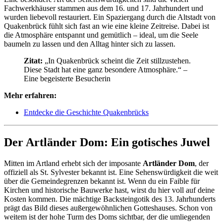
Fachwerkhäuser stammen aus dem 16. und 17. Jahrhundert und
wurden liebevoll restauriert. Ein Spaziergang durch die Altstadt von
Quakenbrück fühlt sich fast an wie eine kleine Zeitreise. Dabei ist
die Atmosphäre entspannt und gemütlich – ideal, um die Seele
baumeln zu lassen und den Alltag hinter sich zu lassen.
Zitat:
„In Quakenbrück scheint die Zeit stillzustehen.
Diese Stadt hat eine ganz besondere Atmosphäre.“ –
Eine begeisterte Besucherin
Mehr erfahren:
Entdecke die Geschichte Quakenbrücks
Der Artländer Dom: Ein gotisches Juwel
Mitten im Artland erhebt sich der imposante
Artländer Dom
, der
offiziell als St. Sylvester bekannt ist. Eine Sehenswürdigkeit die weit
über die Gemeindegrenzen bekannt ist. Wenn du ein Faible für
Kirchen und historische Bauwerke hast, wirst du hier voll auf deine
Kosten kommen. Die mächtige Backsteingotik des 13. Jahrhunderts
prägt das Bild dieses außergewöhnlichen Gotteshauses. Schon von
weitem ist der hohe Turm des Doms sichtbar, der die umliegenden