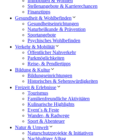
Immobilien & Wohnen
Stellenangebote & Karrierechancen
Finanztipps
Gesundheit & Wohlbefinden
Gesundheitseinrichtungen
Naturheilkunde & Prävention
Sportangebote
Psychisches Wohlbefinden
Verkehr & Mobilität
Öffentlicher Nahverkehr
Parkmöglichkeiten
Reise- & Pendlertipps
Bildung & Kultur
Bildungseinrichtungen
Historisches & Sehenswürdigkeiten
Freizeit & Erlebnisse
Tourismus
Familienfreundliche Aktivitäten
Kulinarische Highlights
Event´s & Feste
Wander- & Radwege
Sport & Abenteuer
Natur & Umwelt
Naturschutzprojekte & Initiativen
Nachhaltiger Alltag