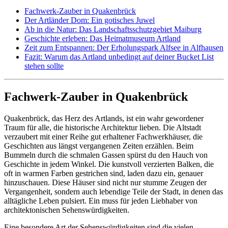
Fachwerk-Zauber in Quakenbrück
Der Artländer Dom: Ein gotisches Juwel
Ab in die Natur: Das Landschaftsschutzgebiet Maiburg
Geschichte erleben: Das Heimatmuseum Artland
Zeit zum Entspannen: Der Erholungspark Alfsee in Alfhausen
Fazit: Warum das Artland unbedingt auf deiner Bucket List
stehen sollte
Fachwerk-Zauber in Quakenbrück
Quakenbrück, das Herz des Artlands, ist ein wahr gewordener
Traum für alle, die historische Architektur lieben. Die Altstadt
verzaubert mit einer Reihe gut erhaltener Fachwerkhäuser, die
Geschichten aus längst vergangenen Zeiten erzählen. Beim
Bummeln durch die schmalen Gassen spürst du den Hauch von
Geschichte in jedem Winkel. Die kunstvoll verzierten Balken, die
oft in warmen Farben gestrichen sind, laden dazu ein, genauer
hinzuschauen. Diese Häuser sind nicht nur stumme Zeugen der
Vergangenheit, sondern auch lebendige Teile der Stadt, in denen das
alltägliche Leben pulsiert. Ein muss für jeden Liebhaber von
architektonischen Sehenswürdigkeiten.
Eine besondere Art der Sehenswürdigkeiten sind die vielen