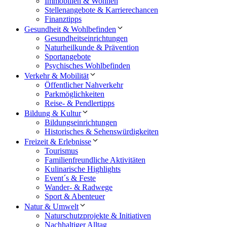
Immobilien & Wohnen
Stellenangebote & Karrierechancen
Finanztipps
Gesundheit & Wohlbefinden
Gesundheitseinrichtungen
Naturheilkunde & Prävention
Sportangebote
Psychisches Wohlbefinden
Verkehr & Mobilität
Öffentlicher Nahverkehr
Parkmöglichkeiten
Reise- & Pendlertipps
Bildung & Kultur
Bildungseinrichtungen
Historisches & Sehenswürdigkeiten
Freizeit & Erlebnisse
Tourismus
Familienfreundliche Aktivitäten
Kulinarische Highlights
Event´s & Feste
Wander- & Radwege
Sport & Abenteuer
Natur & Umwelt
Naturschutzprojekte & Initiativen
Nachhaltiger Alltag