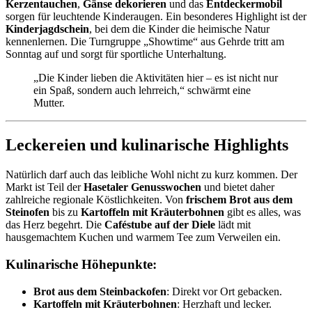
Kerzentauchen
,
Gänse dekorieren
und das
Entdeckermobil
sorgen für leuchtende Kinderaugen. Ein besonderes Highlight ist der
Kinderjagdschein
, bei dem die Kinder die heimische Natur
kennenlernen. Die Turngruppe „Showtime“ aus Gehrde tritt am
Sonntag auf und sorgt für sportliche Unterhaltung.
„Die Kinder lieben die Aktivitäten hier – es ist nicht nur
ein Spaß, sondern auch lehrreich,“ schwärmt eine
Mutter.
Leckereien und kulinarische Highlights
Natürlich darf auch das leibliche Wohl nicht zu kurz kommen. Der
Markt ist Teil der
Hasetaler Genusswochen
und bietet daher
zahlreiche regionale Köstlichkeiten. Von
frischem Brot aus dem
Steinofen
bis zu
Kartoffeln mit Kräuterbohnen
gibt es alles, was
das Herz begehrt. Die
Caféstube auf der Diele
lädt mit
hausgemachtem Kuchen und warmem Tee zum Verweilen ein.
Kulinarische Höhepunkte:
Brot aus dem Steinbackofen
: Direkt vor Ort gebacken.
Kartoffeln mit Kräuterbohnen
: Herzhaft und lecker.