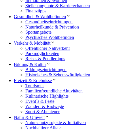
Immobilien & Wohnen
Stellenangebote & Karrierechancen
Finanztipps
Gesundheit & Wohlbefinden
Gesundheitseinrichtungen
Naturheilkunde & Prävention
Sportangebote
Psychisches Wohlbefinden
Verkehr & Mobilität
Öffentlicher Nahverkehr
Parkmöglichkeiten
Reise- & Pendlertipps
Bildung & Kultur
Bildungseinrichtungen
Historisches & Sehenswürdigkeiten
Freizeit & Erlebnisse
Tourismus
Familienfreundliche Aktivitäten
Kulinarische Highlights
Event´s & Feste
Wander- & Radwege
Sport & Abenteuer
Natur & Umwelt
Naturschutzprojekte & Initiativen
Nachhaltiger Alltag