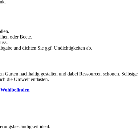
nk.
llen.
eihen oder Beete.
uss.
bgabe und dichten Sie ggf. Undichtigkeiten ab.
ren Garten nachhaltig gestalten und dabei Ressourcen schonen. Selbs
uch die Umwelt entlasten.
d Wohlbefinden
erungsbeständigkeit ideal.