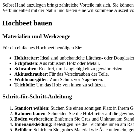
Selbst Hand anzulegen bringt zahlreiche Vorteile mit sich. Sie könne
Verbundenheit mit der Natur und bieten eine willkommene Auszeit vo
Hochbeet bauen
Materialien und Werkzeuge
Für ein einfaches Hochbeet benötigen Sie:
Holzbretter
: Ideal sind unbehandelte Lärchen- oder Douglasien
Eckpfosten
: Aus robustem Holz oder Metall.
Schrauben
: Rostfrei, um Langlebigkeit zu gewährleisten.
Akkuschrauber
: Für das Verschrauben der Teile.
Wühlmausgitter
: Zum Schutz vor Nagetieren.
Teichfolie
: Um das Holz von innen zu schützen.
Schritt-für-Schritt-Anleitung
Standort wählen
: Suchen Sie einen sonnigen Platz in Ihrem G
Rahmen bauen
: Schneiden Sie die Holzbretter auf die gewün
Boden vorbereiten
: Entfernen Sie Gras und Unkraut am Stand
Innenauskleidung
: Befestigen Sie die Teichfolie innen am R
Befüllen
: Schichten Sie grobes Material wie Äste unten ein, g