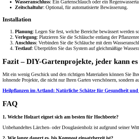
Wasseranschluss
: Ein Gartenschlauch oder ein Regenwasserta
Zeitschaltuhr
: Optional, für automatisierte Bewässerung.
Installation
Planung
: Legen Sie fest, welche Bereiche bewässert werden so
Verlegung
: Platzieren Sie die Schläuche entlang der Pflanzenr
Anschluss
: Verbinden Sie die Schläuche mit dem Wasseranschl
Testlauf
: Überprüfen Sie das System auf gleichmäßige Wassera
Fazit – DIY-Gartenprojekte, jeder kann es
Mit ein wenig Geschick und den richtigen Materialien können Sie Ih
lohnende Projekte, die nicht nur Ihren Garten verschönern, sondern a
Heilpflanzen im Artland: Natürliche Schätze für Gesundheit un
FAQ
1. Welche Holzart eignet sich am besten für Hochbeete?
Unbehandeltes Lärchen- oder Douglasienholz ist aufgrund seiner Witt
2. Wie lange dauert es, bis Kompost einsatzbereit ist?