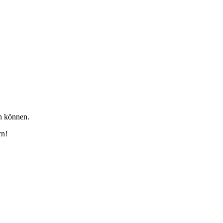
en können.
rn!