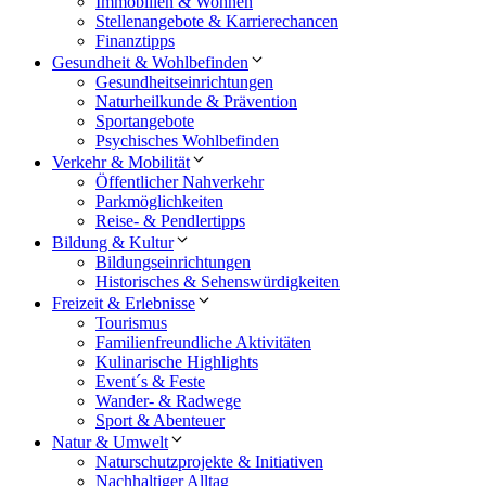
Immobilien & Wohnen
Stellenangebote & Karrierechancen
Finanztipps
Gesundheit & Wohlbefinden
Gesundheitseinrichtungen
Naturheilkunde & Prävention
Sportangebote
Psychisches Wohlbefinden
Verkehr & Mobilität
Öffentlicher Nahverkehr
Parkmöglichkeiten
Reise- & Pendlertipps
Bildung & Kultur
Bildungseinrichtungen
Historisches & Sehenswürdigkeiten
Freizeit & Erlebnisse
Tourismus
Familienfreundliche Aktivitäten
Kulinarische Highlights
Event´s & Feste
Wander- & Radwege
Sport & Abenteuer
Natur & Umwelt
Naturschutzprojekte & Initiativen
Nachhaltiger Alltag