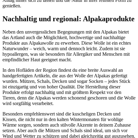
Alltag hinter sich zu lassen und die Natur in ihrer reinsten Form zu
genießen.
Nachhaltig und regional: Alpakaprodukte
Neben den unvergesslichen Begegnungen mit den Alpakas bietet
das Artland auch die Möglichkeit, hochwertige und nachhaltige
Produkte aus Alpakawolle zu erwerben. Diese Wolle ist ein echtes
Naturwunder – weich, warm und dennoch leicht. Zudem ist sie
hypoallergen, was sie besonders für Allergiker und Menschen mit
empfindlicher Haut geeignet macht.
In den Hofläden der Region findest du eine breite Auswahl an
handgefertigten Artikeln, die aus der Wolle der Alpakas gefertigt
wurden. Mützen, Schals, Decken und sogar Socken – jedes Stück
ist einzigartig und von hoher Qualität. Die Herstellung dieser
Produkte erfolgt nachhaltig und mit größtem Respekt vor den
Tieren, denn die Alpakas werden schonend geschoren und die Wolle
wird sorgfältig verarbeitet.
Besonders empfehlenswert sind die kuscheligen Decken und
Kissen, die nicht nur in den kalten Wintermonaten für wohlige
Wärme sorgen, sondern auch stilvolle Akzente in deinem Zuhause
setzen. Aber auch die Mützen und Schals sind ideal, um sich vor
Wind und Wetter zu schützen und dabei gleichzeitig gut auszusehen.