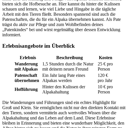
bieten sich die Hofbesuche an. Hier kannst du hinter die Kulissen
schauen und lernen, wie viel Liebe und Hingabe in die tägliche
Arbeit mit den Tieren fließt. Besonders spannend sind auch die
Patenschaften, die du für ein Alpaka übernehmen kannst. Als Pate
trägst du aktiv zur Pflege und zum Wohlbefinden deines
„Patenkindes“ bei und wirst regelmäßig über dessen Entwicklung
informiert.
Erlebnisangebote im Überblick
Erlebnis
Beschreibung
Kosten
Wanderung
1,5 Stunden durch die Natur
25 € pro
mit Alpakas
mit deinem neuen Freund
Person
Patenschaft
Ein Jahr lang Pate eines
120 €
übernehmen
Alpakas werden
pro Jahr
Hinter den Kulissen der
10 € pro
Hofführung
Alpakahaltung
Person
Die Wanderungen und Führungen sind ein echtes Highlight für
Groß und Klein. Sie ermöglichen nicht nur den direkten Kontakt mit
den Tieren, sondern vermitteln auch wertvolles Wissen über die
Alpakahaltung und das Leben auf dem Land. Diese Erlebnisse
bleiben in Erinnerung und bieten eine wunderbare Möglichkeit, den