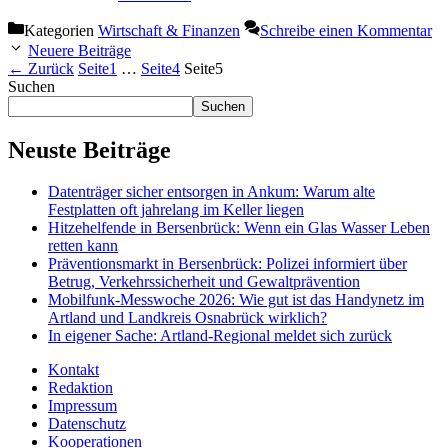
Kategorien
Wirtschaft & Finanzen
Schreibe einen Kommentar
Neuere Beiträge
←
Zurück
Seite
1
…
Seite
4
Seite
5
Suchen
Suchen
Neuste Beiträge
Datenträger sicher entsorgen in Ankum: Warum alte
Festplatten oft jahrelang im Keller liegen
Hitzehelfende in Bersenbrück: Wenn ein Glas Wasser Leben
retten kann
Präventionsmarkt in Bersenbrück: Polizei informiert über
Betrug, Verkehrssicherheit und Gewaltprävention
Mobilfunk-Messwoche 2026: Wie gut ist das Handynetz im
Artland und Landkreis Osnabrück wirklich?
In eigener Sache: Artland-Regional meldet sich zurück
Kontakt
Redaktion
Impressum
Datenschutz
Kooperationen