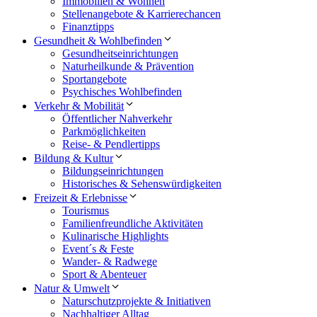
Immobilien & Wohnen
Stellenangebote & Karrierechancen
Finanztipps
Gesundheit & Wohlbefinden
Gesundheitseinrichtungen
Naturheilkunde & Prävention
Sportangebote
Psychisches Wohlbefinden
Verkehr & Mobilität
Öffentlicher Nahverkehr
Parkmöglichkeiten
Reise- & Pendlertipps
Bildung & Kultur
Bildungseinrichtungen
Historisches & Sehenswürdigkeiten
Freizeit & Erlebnisse
Tourismus
Familienfreundliche Aktivitäten
Kulinarische Highlights
Event´s & Feste
Wander- & Radwege
Sport & Abenteuer
Natur & Umwelt
Naturschutzprojekte & Initiativen
Nachhaltiger Alltag